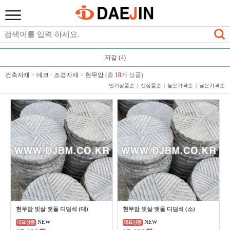
자갈 (
4
)
건축자재
>
데크 · 조경자재
>
현무암
(총
18
개 상품)
인기상품순
신상품순
높은가격순
낮은가격순
현무암 빗살 맷돌 디딤석 (대)
현무암 빗살 맷돌 디딤석 (소)
NEW
NEW