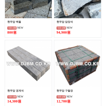
현무암 벽돌
현무암 담장석
NEW
NEW
800원
94,900원
현무암 경계석
현무암 구들장
NEW
NEW
14,300원
12,700원