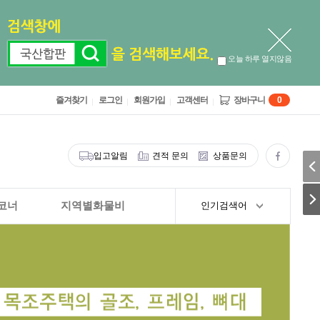
오늘 하루 열지않음
즐겨찾기
로그인
회원가입
고객센터
장바구니
0
입고알림
견적 문의
상품문의
코너
지역별화물비
인기검색어