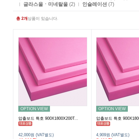
글라스울ㆍ미네랄울
(2)
인슐레이션
(7)
총 2개
상품이 있습니다.
OPTION VIEW
OPTION VIEW
압출보드 특호 900X1800X200T...
압출보드 특호 900X1800X
42,000원 (VAT별도)
4,909원 (VAT별도)