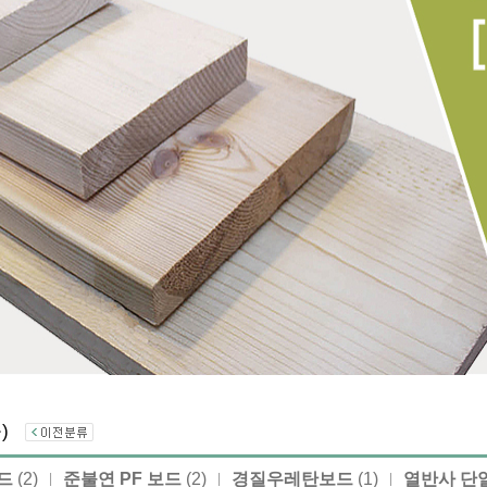
품)
드
(2)
준불연 PF 보드
(2)
경질우레탄보드
(1)
열반사 단