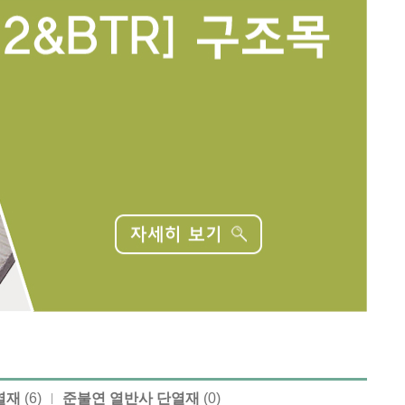
열재
(6)
준불연 열반사 단열재
(0)