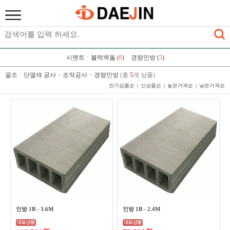
시멘트ㆍ블럭벽돌 (
6
)
경량인방 (
5
)
골조ㆍ단열재 공사
>
조적공사
>
경량인방
(총
5
개 상품)
인기상품순
신상품순
높은가격순
낮은가격순
인방 1B - 3.6M
인방 1B - 2.4M