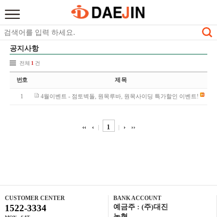
공지사항
전체
1
건
번호
제 목
1
4월이벤트 - 점토벽돌, 원목루바, 원목사이딩 특가할인 이벤트!
1
CUSTOMER CENTER
BANK ACCOUNT
1522-3334
예금주 : (주)대진
농협