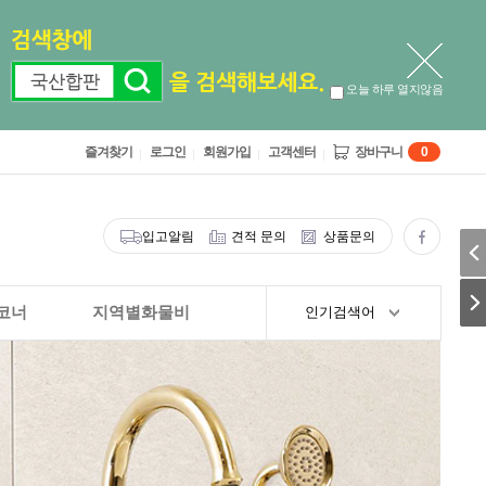
오늘 하루 열지않음
즐겨찾기
로그인
회원가입
고객센터
장바구니
0
입고알림
견적 문의
상품문의
코너
지역별화물비
인기검색어