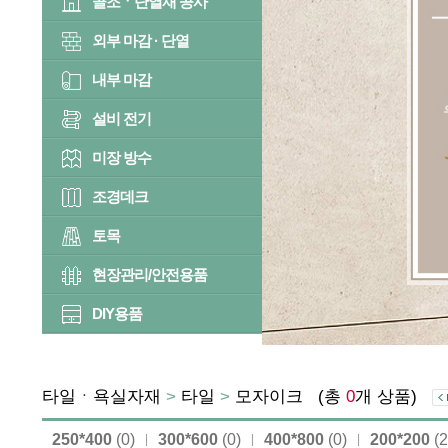
골조ㆍ단열재 공사
외부 마감 · 단열
내부 마감
설비 전기
미장 방수
조경데크
토목
현장관리/안전용품
DIY용품
타일ㆍ욕실자재
>
타일
>
모자이크
(총
0
개 상품)
250*400
(0)
300*600
(0)
400*800
(0)
200*200
(2