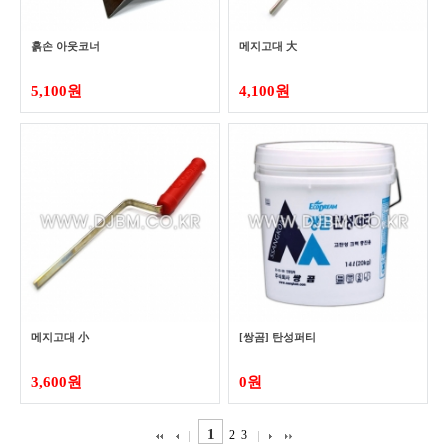
흙손 아웃코너
메지고대 大
5,100원
4,100원
메지고대 小
[쌍곰] 탄성퍼티
3,600원
0원
1
2
3