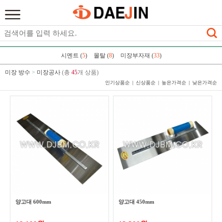
시멘트 (
5
)
몰탈 (
8
)
미장부자재 (
33
)
미장 방수
>
미장공사
(총
45
개 상품)
인기상품순
신상품순
높은가격순
낮은가격순
양고대 600mm
양고대 450mm