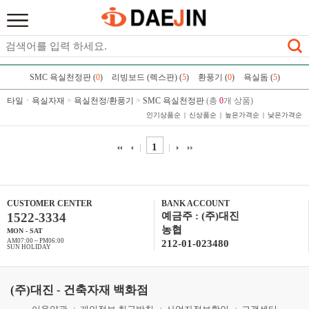
SMC 욕실천정판 (
0
)
리빙보드 (렉스판) (
5
)
환풍기 (
0
)
욕실돔 (
5
)
타일ㆍ욕실자재
>
욕실천정/환풍기
>
SMC 욕실천정판
(총
0
개 상품)
인기상품순
신상품순
높은가격순
낮은가격순
1
CUSTOMER CENTER
BANK ACCOUNT
1522-3334
예금주 : (주)대진
농협
MON - SAT
AM07:00 ~ PM06:00
212-01-023480
SUN HOLIDAY
(주)대진 - 건축자재 백화점