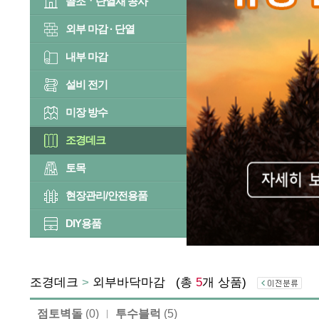
골조ㆍ단열재 공사
외부 마감 · 단열
내부 마감
설비 전기
미장 방수
조경데크
토목
현장관리/안전용품
DIY용품
조경데크
>
외부바닥마감
(총
5
개 상품)
점토벽돌
(0)
투수블럭
(5)