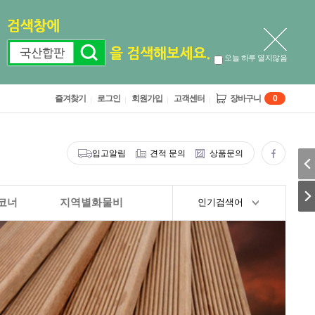
오늘 하루 열지않음
즐겨찾기
로그인
회원가입
고객센터
장바구니
0
입고알림
견적 문의
상품문의
코너
지역별화물비
인기검색어