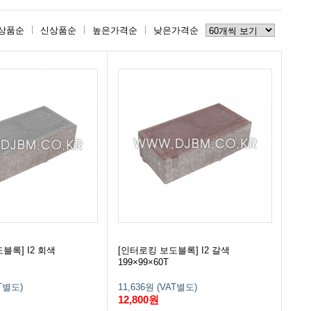
상품순
신상품순
높은가격순
낮은가격순
블록] I2 회색
[인터로킹 보도블록] I2 갈색
199×99×60T
AT별도)
11,636원 (VAT별도)
12,800원