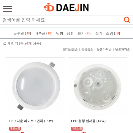
급수관 (
38
)
배수관 (
18
)
난방ㆍ냉방ㆍ환기 (
19
)
전기ㆍ조명 (
19
)
설비 전기
(총
94
개 상품)
인기상품순
신상품순
높은가격순
낮은가격순
LED 다운 라이트 6인치 (15W)
LED 원형 센서등 (15W)