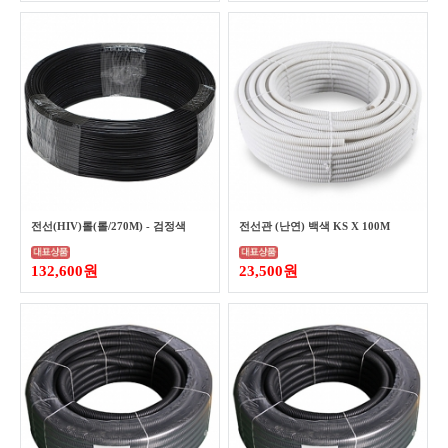
전선(HIV)롤(롤/270M) - 검정색
전선관 (난연) 백색 KS X 100M
132,600원
23,500원