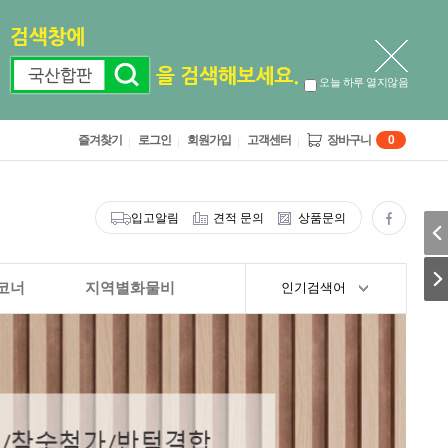
오늘 하루 열지않음
즐겨찾기
로그인
회원가입
고객센터
장바구니
0
입고알림
견적 문의
상품문의
코너
지역별화물비
인기검색어