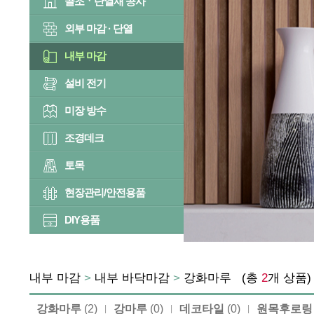
골조ㆍ단열재 공사
외부 마감 · 단열
내부 마감
설비 전기
미장 방수
조경데크
토목
현장관리/안전용품
DIY용품
내부 마감
>
내부 바닥마감
>
강화마루
(총
2
개 상품
강화마루
(2)
강마루
(0)
데코타일
(0)
원목후로