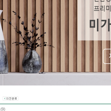
)
링
(9)