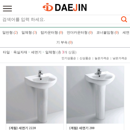
일반형 (
2
)
일체형 (
3
)
탑카운터형 (
0
)
언더카운터형 (
0
)
코너붙임형 (
0
)
세면
기 부속 (
0
)
타일ㆍ욕실자재
>
세면기
>
일체형
(총
3
개 상품)
인기상품순
신상품순
높은가격순
낮은가격순
[계림] 세면기 2220
[계림] 세면기 280