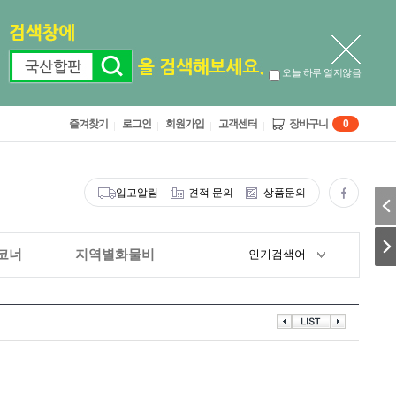
오늘 하루 열지않음
즐겨찾기
로그인
회원가입
고객센터
장바구니
0
입고알림
견적 문의
상품문의
코너
지역별화물비
인기검색어