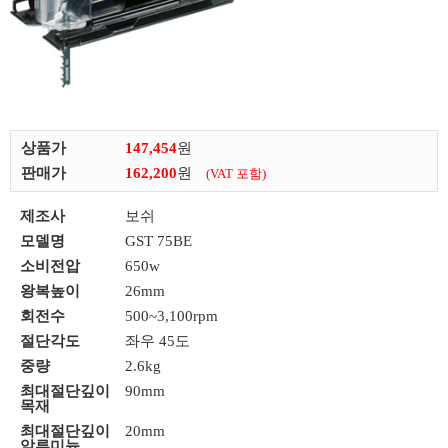
상품가
147,454
원
판매가
162,200
원
(VAT 포함)
제조사
보쉬
모델명
GST 75BE
소비전압
650w
왕복높이
26mm
회전수
500~3,100rpm
절단각도
좌우 45도
중량
2.6kg
최대절단깊이
90mm
목재
최대절단깊이
20mm
알루미늄