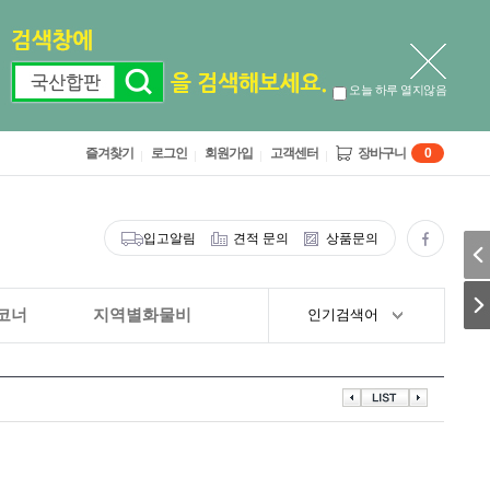
오늘 하루 열지않음
즐겨찾기
로그인
회원가입
고객센터
장바구니
0
입고알림
견적 문의
상품문의
코너
지역별화물비
인기검색어