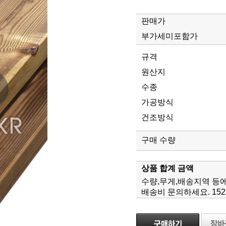
판매가
부가세미포함가
규격
원산지
수종
가공방식
건조방식
구매 수량
상품 합계 금액
수량,무게,배송지역 등
배송비 문의하세요. 1522