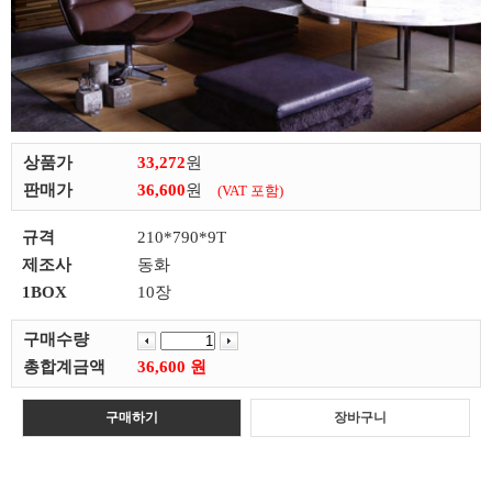
상품가
33,272
원
판매가
36,600
원
(VAT 포함)
규격
210*790*9T
제조사
동화
1BOX
10장
구매수량
총합계금액
36,600 원
구매하기
장바구니