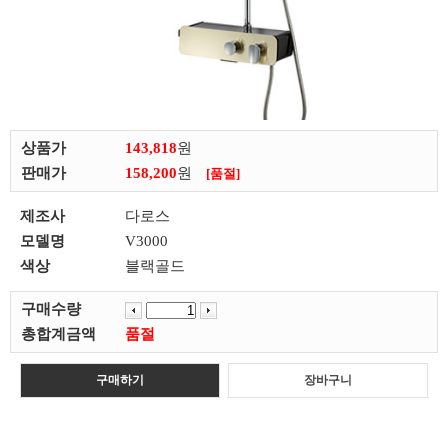
상품가
143,818
원
판매가
158,200
원
[품절]
제조사
다로스
모델명
V3000
색상
블랙골드
구매수량
총합계금액
품절
구매하기
장바구니