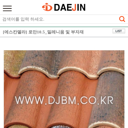
[에스칸델라] 로만10.5_밀레니움 및 부자재