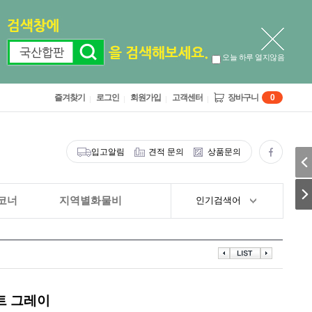
오늘 하루 열지않음
즐겨찾기
로그인
회원가입
고객센터
장바구니
0
입고알림
견적 문의
상품문의
코너
지역별화물비
인기검색어
트 그레이