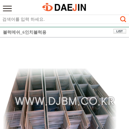
블럭메쉬_6인치블럭용