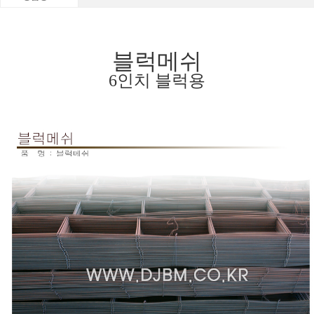
블럭메쉬
6인치 블럭용